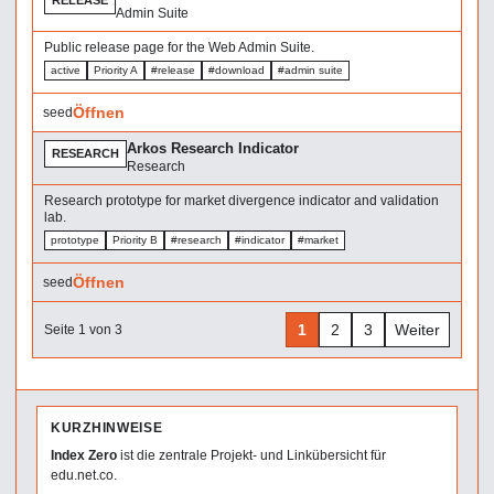
RELEASE
Admin Suite
Public release page for the Web Admin Suite.
active
Priority A
#release
#download
#admin suite
Öffnen
seed
Arkos Research Indicator
RESEARCH
Research
Research prototype for market divergence indicator and validation
lab.
prototype
Priority B
#research
#indicator
#market
Öffnen
seed
1
2
3
Weiter
Seite 1 von 3
KURZHINWEISE
Index Zero
ist die zentrale Projekt- und Linkübersicht für
edu.net.co.