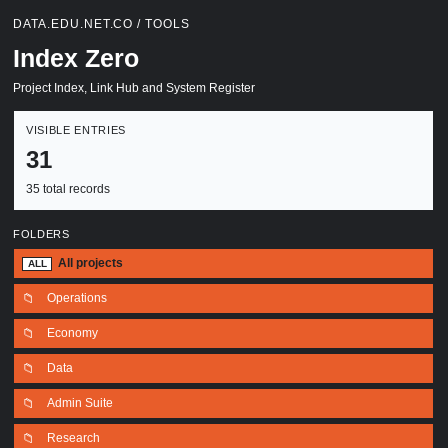
DATA.EDU.NET.CO / TOOLS
Index Zero
Project Index, Link Hub and System Register
VISIBLE ENTRIES
31
35 total records
FOLDERS
All projects
ALL
📁
Operations
📁
Economy
📁
Data
📁
Admin Suite
📁
Research