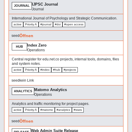
IJPSC Journal
JOURNAL
Journal
International Journal of Psychology and Strategic Communication.
active
Priority A
#journal
#doi
#open access
Öffnen
seed
Index Zero
HUB
Operations
Central register for edu.net.co projects, internal tools, domains, files
and system notes.
active
Priority A
#index
#hub
#projects
seed
kein Link
Matomo Analytics
ANALYTICS
Operations
Analytics and traffic monitoring for project pages.
active
Priority A
#matomo
#analytics
#stats
Öffnen
seed
Web Admin Suite Release