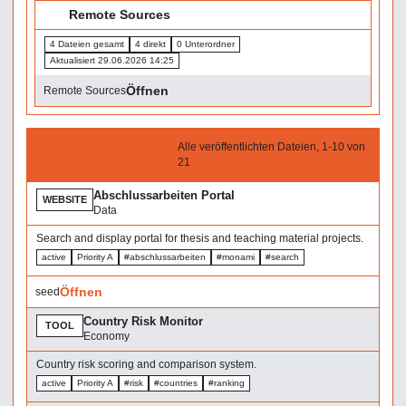
📁
Remote Sources
4 Dateien gesamt
4 direkt
0 Unterordner
Aktualisiert 29.06.2026 14:25
Öffnen
Remote Sources
PROJEKT-
Alle veröffentlichten Dateien, 1-10 von
21
DATEILISTE
Abschlussarbeiten Portal
WEBSITE
Data
Search and display portal for thesis and teaching material projects.
active
Priority A
#abschlussarbeiten
#monami
#search
Öffnen
seed
Country Risk Monitor
TOOL
Economy
Country risk scoring and comparison system.
active
Priority A
#risk
#countries
#ranking