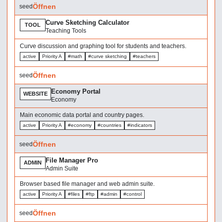
Öffnen
seed
Curve Sketching Calculator
TOOL
Teaching Tools
Curve discussion and graphing tool for students and teachers.
active
Priority A
#math
#curve sketching
#teachers
Öffnen
seed
Economy Portal
WEBSITE
Economy
Main economic data portal and country pages.
active
Priority A
#economy
#countries
#indicators
Öffnen
seed
File Manager Pro
ADMIN
Admin Suite
Browser based file manager and web admin suite.
active
Priority A
#files
#ftp
#admin
#control
Öffnen
seed