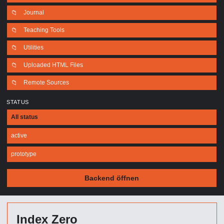
📁
Journal
📁
Teaching Tools
📁
Utilities
📁
Uploaded HTML Files
📁
Remote Sources
STATUS
All status
active
prototype
Backend öffnen
Index Zero